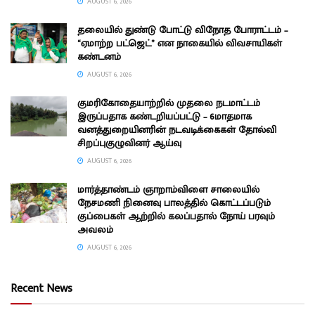
AUGUST 6, 2026
தலையில் துண்டு போட்டு விநோத போராட்டம் –
“ஏமாற்ற பட்ஜெட்” என நாகையில் விவசாயிகள்
கண்டனம்
AUGUST 6, 2026
குமரிகோதையாற்றில் முதலை நடமாட்டம்
இருப்பதாக கண்டறியப்பட்டு – 6மாதமாக
வனத்துறையினரின் நடவடிக்கைகள் தோல்வி
சிறப்புகுழுவினர் ஆய்வு
AUGUST 6, 2026
மார்த்தாண்டம் ஞாறாம்விளை சாலையில்
நேசமணி நினைவு பாலத்தில் கொட்டப்படும்
குப்பைகள் ஆற்றில் கலப்பதால் நோய் பரவும்
அவலம்
AUGUST 6, 2026
Recent News