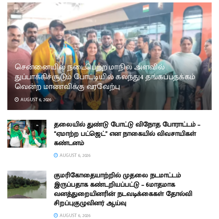
சென்னையில் நடைபெற்ற மாநில அளவில்
துப்பாக்கிச்சூடும் போட்டியில் கலந்து4 தங்கப்பதக்கம்
வென்ற மாணவிக்கு வரவேற்பு
AUGUST 6, 2026
தலையில் துண்டு போட்டு விநோத போராட்டம் –
“ஏமாற்ற பட்ஜெட்” என நாகையில் விவசாயிகள்
கண்டனம்
AUGUST 6, 2026
குமரிகோதையாற்றில் முதலை நடமாட்டம்
இருப்பதாக கண்டறியப்பட்டு – 6மாதமாக
வனத்துறையினரின் நடவடிக்கைகள் தோல்வி
சிறப்புகுழுவினர் ஆய்வு
AUGUST 6, 2026