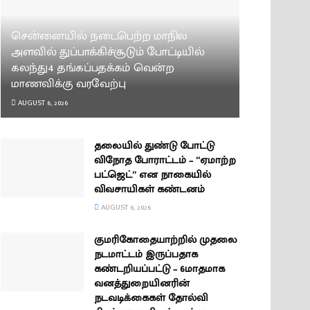
சென்னையில் நடைபெற்ற மாநில
அளவில் துப்பாக்கிச்சூடும் போட்டியில்
கலந்து4 தங்கப்பதக்கம் வென்ற
மாணவிக்கு வரவேற்பு
AUGUST 6, 2026
தலையில் துண்டு போட்டு
விநோத போராட்டம் – “ஏமாற்ற
பட்ஜெட்” என நாகையில்
விவசாயிகள் கண்டனம்
AUGUST 6, 2026
குமரிகோதையாற்றில் முதலை
நடமாட்டம் இருப்பதாக
கண்டறியப்பட்டு – 6மாதமாக
வனத்துறையினரின்
நடவடிக்கைகள் தோல்வி