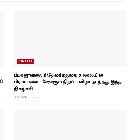
CINEMA
பீமா ஜுவல்லரி தேனி மதுரை சாலையில்
சி
பிரம்மாண்ட ஷோரூம் திறப்பு விழா நடந்தது இந்த
நிகழ்ச்சி
MARCH 30, 2026