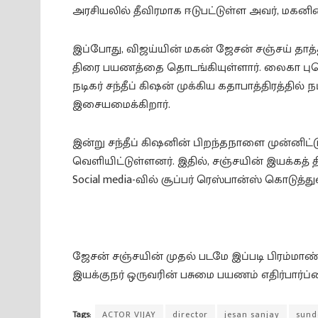
அரசியலில் தீவிரமாக ஈடுபட்டுள்ள அவர், மகனி
இப்போது, விஜய்யின் மகன் ஜேசன் சஞ்சய் தாத
திரை பயணத்தை தொடங்கியுள்ளார். லைகா புரொடக
நடிகர் சந்தீப் கிஷன் முக்கிய கதாபாத்திரத்தில்
இசையமைக்கிறார்.
இன்று சந்தீப் கிஷனின் பிறந்தநாளை முன்னிட்
வெளியிட்டுள்ளனர். இதில், சஞ்சயின் இயக்கத் தி
Social media-வில் சூப்பர் ரெஸ்பான்ஸ் கொடுத்த
ஜேசன் சஞ்சயின் முதல் படமே இப்படி பிரம்மாண்
இயக்குநர் ஒருவரின் பசுமை பயணம் எதிர்பார்ப்ப
Tags:
ACTOR VIJAY
director
jesan sanjay
sund