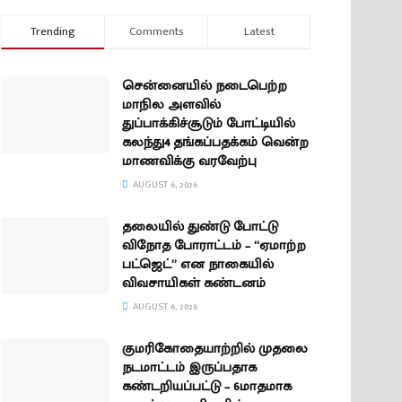
Trending
Comments
Latest
சென்னையில் நடைபெற்ற
மாநில அளவில்
துப்பாக்கிச்சூடும் போட்டியில்
கலந்து4 தங்கப்பதக்கம் வென்ற
மாணவிக்கு வரவேற்பு
AUGUST 6, 2026
தலையில் துண்டு போட்டு
விநோத போராட்டம் – “ஏமாற்ற
பட்ஜெட்” என நாகையில்
விவசாயிகள் கண்டனம்
AUGUST 6, 2026
குமரிகோதையாற்றில் முதலை
நடமாட்டம் இருப்பதாக
கண்டறியப்பட்டு – 6மாதமாக