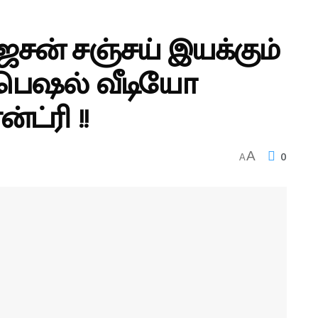
ேசன் சஞ்சய் இயக்கும்
்பெஷல் வீடியோ
ட்ரி !!
0
A
A