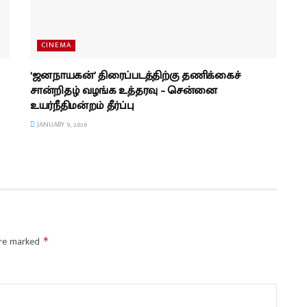
CINEMA
‘ஜனநாயகன்’ திரைப்படத்திற்கு தணிக்கைச்
சான்றிதழ் வழங்க உத்தரவு – சென்னை
உயர்நீதிமன்றம் தீர்ப்பு
JANUARY 9, 2026
are marked
*