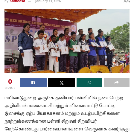
A
by
Satheesa
January 23, 2026
A
0
SHARES
மயிலாடுதுறை அருகே தனியார் பள்ளியில் நடைபெற்ற
அறிவியல் கண்காட்சி மற்றும் விளையாட்டு போட்டி,
இசைக்கு ஏற்ப யோகாசனம் மற்றும் உடற்பயிற்சிகளை
நூற்றுக்கணக்கான பள்ளி சிறுவர் சிறுமியர்
மேற்கொண்டது பார்வையாளர்களை வெகுவாக கவர்ந்தது