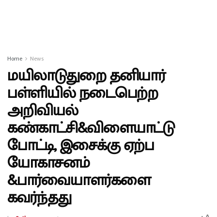
Home
News
மயிலாடுதுறை தனியார்
பள்ளியில் நடைபெற்ற
அறிவியல்
கண்காட்சி&விளையாட்டு
போட்டி, இசைக்கு ஏற்ப
யோகாசனம்
&பார்வையாளர்களை
கவர்ந்தது