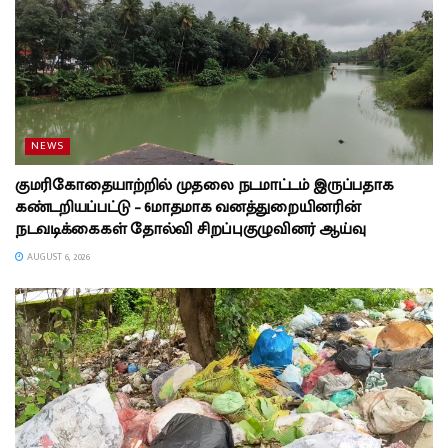
NEWS
குமரிகோதையாற்றில் முதலை நடமாட்டம் இருப்பதாக
கண்டறியப்பட்டு – 6மாதமாக வனத்துறையினரின்
நடவடிக்கைகள் தோல்வி சிறப்புகுழுவினர் ஆய்வு
AUGUST 6, 2026