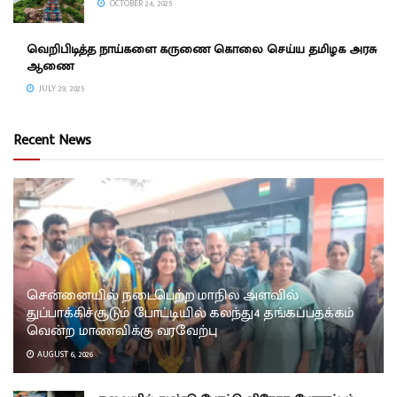
OCTOBER 24, 2025
வெறிபிடித்த நாய்களை கருணை கொலை செய்ய தமிழக அரசு
ஆணை
JULY 29, 2025
Recent News
சென்னையில் நடைபெற்ற மாநில அளவில்
துப்பாக்கிச்சூடும் போட்டியில் கலந்து4 தங்கப்பதக்கம்
வென்ற மாணவிக்கு வரவேற்பு
AUGUST 6, 2026