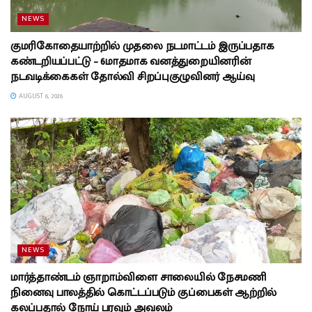
NEWS
குமரிகோதையாற்றில் முதலை நடமாட்டம் இருப்பதாக
கண்டறியப்பட்டு – 6மாதமாக வனத்துறையினரின்
நடவடிக்கைகள் தோல்வி சிறப்புகுழுவினர் ஆய்வு
AUGUST 6, 2026
NEWS
மார்த்தாண்டம் ஞாறாம்விளை சாலையில் நேசமணி
நினைவு பாலத்தில் கொட்டப்படும் குப்பைகள் ஆற்றில்
கலப்பதால் நோய் பரவும் அவலம்