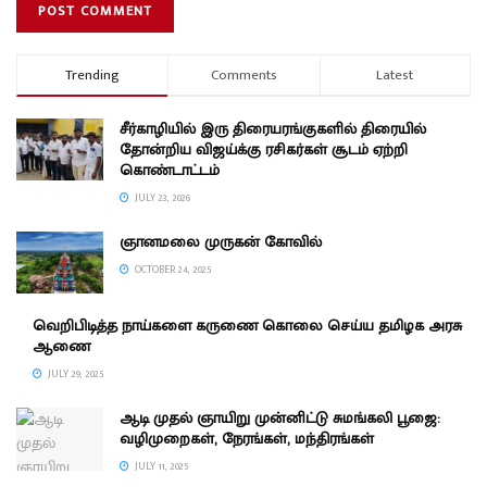
Trending
Comments
Latest
சீர்காழியில் இரு திரையரங்குகளில் திரையில்
தோன்றிய விஜய்க்கு ரசிகர்கள் சூடம் ஏற்றி
கொண்டாட்டம்
JULY 23, 2026
ஞானமலை முருகன் கோவில்
OCTOBER 24, 2025
வெறிபிடித்த நாய்களை கருணை கொலை செய்ய தமிழக அரசு
ஆணை
JULY 29, 2025
ஆடி முதல் ஞாயிறு முன்னிட்டு சுமங்கலி பூஜை:
வழிமுறைகள், நேரங்கள், மந்திரங்கள்
JULY 11, 2025