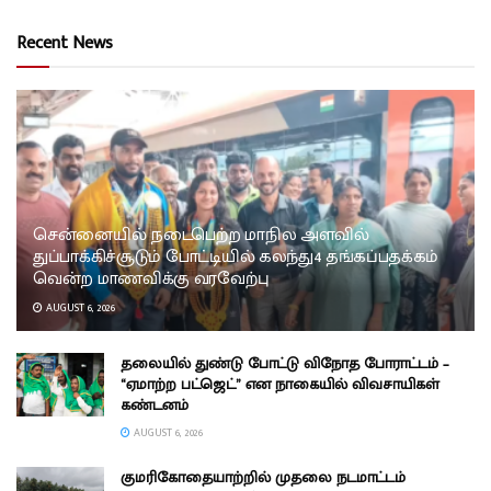
Recent News
சென்னையில் நடைபெற்ற மாநில அளவில்
துப்பாக்கிச்சூடும் போட்டியில் கலந்து4 தங்கப்பதக்கம்
வென்ற மாணவிக்கு வரவேற்பு
AUGUST 6, 2026
தலையில் துண்டு போட்டு விநோத போராட்டம் –
“ஏமாற்ற பட்ஜெட்” என நாகையில் விவசாயிகள்
கண்டனம்
AUGUST 6, 2026
குமரிகோதையாற்றில் முதலை நடமாட்டம்