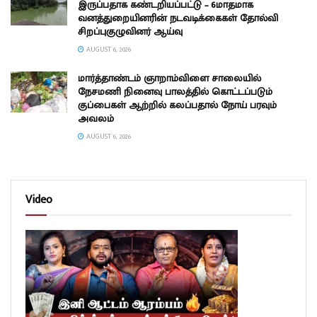
இருப்பதாக கண்டறியப்பட்டு – 6மாதமாக
வனத்துறையினரின் நடவடிக்கைகள் தோல்வி
சிறப்புகுழுவினர் ஆய்வு
AUGUST 6, 2026
மார்த்தாண்டம் ஞாறாம்விளை சாலையில்
நேசமணி நினைவு பாலத்தில் கொட்டப்படும்
குப்பைகள் ஆற்றில் கலப்பதால் நோய் பரவும்
அவலம்
AUGUST 6, 2026
Video