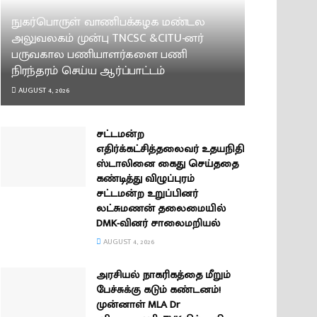
நுகர்பொருள் வாணிபக்கழக மண்டல
அலுவலகம் முன்பு TNCSC &CITU-னர்
பருவகால பணியாளர்களை பணி
நிரந்தரம் செய்ய ஆர்ப்பாட்டம்
AUGUST 4, 2026
சட்டமன்ற
எதிர்க்கட்சித்தலைவர் உதயநிதி
ஸ்டாலினை கைது செய்ததை
கண்டித்து விழுப்புரம்
சட்டமன்ற உறுப்பினர்
லட்சுமணன் தலைமையில்
DMK-வினர் சாலைமறியல்
AUGUST 4, 2026
அரசியல் நாகரிகத்தை மீறும்
பேச்சுக்கு கடும் கண்டனம்!
முன்னாள் MLA Dr