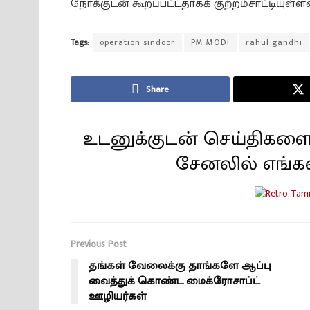
நோக்குடன் கூறப்பட்டதாகக் குற்றம்சாட்டியுள்ள
Tags:
operation sindoor
PM MODI
rahul gandhi
Share
உடனுக்குடன் செய்திகளை
சேனலில் எங்க
Previous Post
தங்கள் வேலைக்கு தாங்களே ஆப்பு
வைத்துக் கொண்ட மைக்ரோசாப்ட்
ஊழியர்கள்