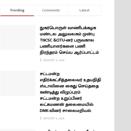
Trending
Comments
Latest
நுகர்பொருள் வாணிபக்கழக
மண்டல அலுவலகம் முன்பு
TNCSC &CITU-னர் பருவகால
பணியாளர்களை பணி
நிரந்தரம் செய்ய ஆர்ப்பாட்டம்
AUGUST 4, 2026
சட்டமன்ற
எதிர்க்கட்சித்தலைவர் உதயநிதி
ஸ்டாலினை கைது செய்ததை
கண்டித்து விழுப்புரம்
சட்டமன்ற உறுப்பினர்
லட்சுமணன் தலைமையில்
DMK-வினர் சாலைமறியல்
AUGUST 4, 2026