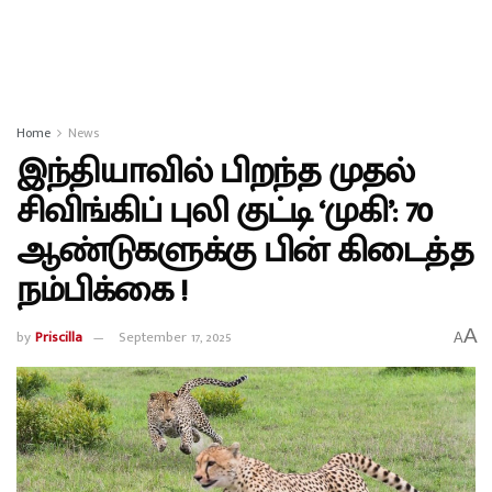
Home
News
இந்தியாவில் பிறந்த முதல்
சிவிங்கிப் புலி குட்டி ‘முகி’: 70
ஆண்டுகளுக்கு பின் கிடைத்த
நம்பிக்கை !
A
by
Priscilla
September 17, 2025
A