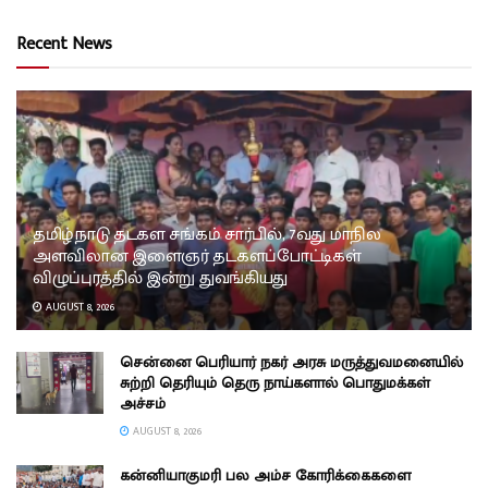
Recent News
தமிழ்நாடு தடகள சங்கம் சார்பில், 7வது மாநில
அளவிலான இளைஞர் தடகளப்போட்டிகள்
விழுப்புரத்தில் இன்று துவங்கியது
AUGUST 8, 2026
சென்னை பெரியார் நகர் அரசு மருத்துவமனையில்
சுற்றி தெரியும் தெரு நாய்களால் பொதுமக்கள்
அச்சம்
AUGUST 8, 2026
கன்னியாகுமரி பல அம்ச கோரிக்கைகளை