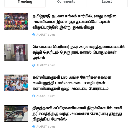
Trending
Comments
Latest
தமிழ்நாடு தடகள சங்கம் சார்பில், 7வது மாநில
அளவிலான இளைஞர் தடகளப்போட்டிகள்
விழுப்புரத்தில் இன்று துவங்கியது
AUGUST 8, 2026
சென்னை பெரியார் நகர் அரசு மருத்துவமனையில்
சுற்றி தெரியும் தெரு நாய்களால் பொதுமக்கள்
அச்சம்
AUGUST 8, 2026
கன்னியாகுமரி பல அம்ச கோரிக்கைகளை
வலியுறுத்தி டாஸ்மாக் கடை ஊழியர்கள்
கன்னியாகுமரி முழு அடைப்பு போராட்டம்
AUGUST 8, 2026
திருத்தணி சுப்பிரமணியசாமி திருக்கோயில் சாமி
தரிசனத்திற்கு வந்த அமைச்சர் சேகர்பாபு தடுத்து
நிறுத்திய போலீஸ்
AUGUST 8, 2026