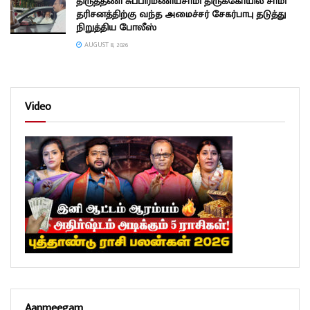
திருத்தணி சுப்பிரமணியசாமி திருக்கோயில் சாமி
தரிசனத்திற்கு வந்த அமைச்சர் சேகர்பாபு தடுத்து
நிறுத்திய போலீஸ்
AUGUST 8, 2026
Video
Aanmeegam