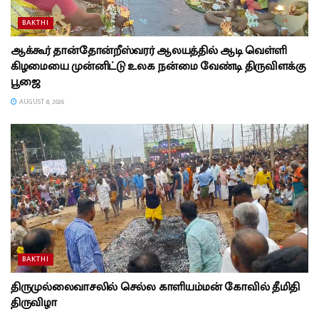
BAKTHI
ஆக்கூர் தான்தோன்றீஸ்வரர் ஆலயத்தில் ஆடி வெள்ளி
கிழமையை முன்னிட்டு உலக நன்மை வேண்டி திருவிளக்கு
பூஜை
AUGUST 8, 2026
BAKTHI
திருமுல்லைவாசலில் செல்ல காளியம்மன் கோவில் தீமிதி
திருவிழா