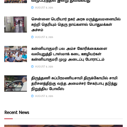
விழுப்புரத்தில் இன்று துவங்கியது
AUGUST 8, 2026
சென்னை பெரியார் நகர் அரசு மருத்துவமனையில்
சுற்றி தெரியும் தெரு நாய்களால் பொதுமக்கள்
அச்சம்
AUGUST 8, 2026
கன்னியாகுமரி பல அம்ச கோரிக்கைகளை
வலியுறுத்தி டாஸ்மாக் கடை ஊழியர்கள்
கன்னியாகுமரி முழு அடைப்பு போராட்டம்
AUGUST 8, 2026
திருத்தணி சுப்பிரமணியசாமி திருக்கோயில் சாமி
தரிசனத்திற்கு வந்த அமைச்சர் சேகர்பாபு தடுத்து
நிறுத்திய போலீஸ்
AUGUST 8, 2026
Recent News