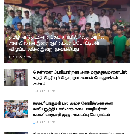
தமிழ்நாடு தடகள சங்கம் சார்பில், 7வது மாநில
அளவிலான இளைஞர் தடகளப்போட்டிகள்
விழுப்புரத்தில் இன்று துவங்கியது
AUGUST 8, 2026
சென்னை பெரியார் நகர் அரசு மருத்துவமனையில்
சுற்றி தெரியும் தெரு நாய்களால் பொதுமக்கள்
அச்சம்
AUGUST 8, 2026
கன்னியாகுமரி பல அம்ச கோரிக்கைகளை
வலியுறுத்தி டாஸ்மாக் கடை ஊழியர்கள்
கன்னியாகுமரி முழு அடைப்பு போராட்டம்
AUGUST 8, 2026