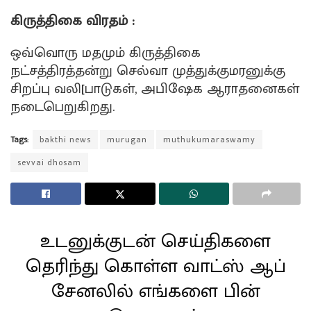
கிருத்திகை விரதம் :
ஒவ்வொரு மதமும் கிருத்திகை
நட்சத்திரத்தன்று செல்வா முத்துக்குமரனுக்கு
சிறப்பு வலி[பாடுகள், அபிஷேக ஆராதனைகள்
நடைபெறுகிறது.
Tags:
bakthi news
murugan
muthukumaraswamy
sevvai dhosam
உடனுக்குடன் செய்திகளை
தெரிந்து கொள்ள வாட்ஸ் ஆப்
சேனலில் எங்களை பின்