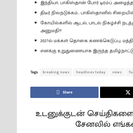
இந்தியா, பாகிஸ்தான் போர் டிரம்ப் அழைத்த
திடீர் நிலநடுக்கம்.. பாகிஸ்தானில் சிறையி
கோயில்களில் ஆடல், பாடல் நிகழ்ச்சி நடத
அனுமதி!!
2027ல் மக்கள் தொகை கணக்கெடுப்பு; மத்தி
எனக்கு உறுதுணையாக இருந்த தமிழ்நாட்டுக்
Tags:
breaking news
headlines today
news
To
Share
உடனுக்குடன் செய்திகளை
சேனலில் எங்க