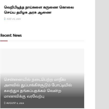
வெறிபிடித்த நாய்களை கருணை கொலை
செய்ய தமிழக அரசு ஆணை
JULY 29, 2025
Recent News
சென்னையில் நடைபெற்ற மாநில
அளவில் துப்பாக்கிச்சூடும் போட்டியில்
கலந்து4 தங்கப்பதக்கம் வென்ற
மாணவிக்கு வரவேற்பு
AUGUST 6, 2026