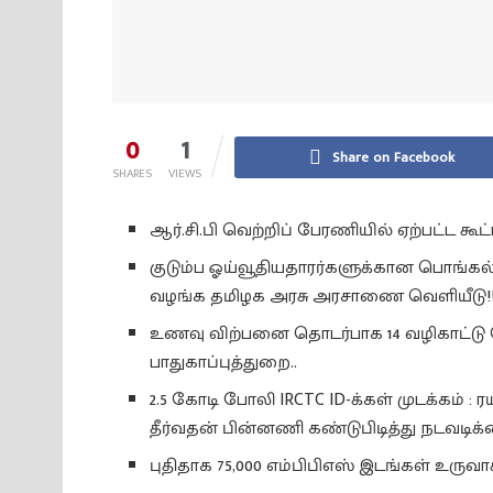
0
1
Share on Facebook
SHARES
VIEWS
ஆர்.சி.பி வெற்றிப் பேரணியில் ஏற்பட்ட கூட்ட
குடும்ப ஓய்வூதியதாரர்களுக்கான பொங்கல் 
வழங்க தமிழக அரசு அரசாணை வெளியீடு!
உணவு விற்பனை தொடர்பாக 14 வழிகாட்ட
பாதுகாப்புத்துறை..
2.5 கோடி போலி IRCTC ID-க்கள் முடக்கம் : ர
தீர்வதன் பின்னணி கண்டுபிடித்து நடவடிக்
புதிதாக 75,000 எம்பிபிஎஸ் இடங்கள் உருவாக