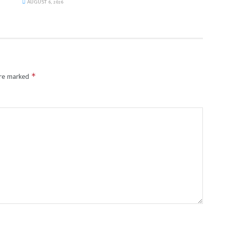
AUGUST 6, 2026
are marked
*