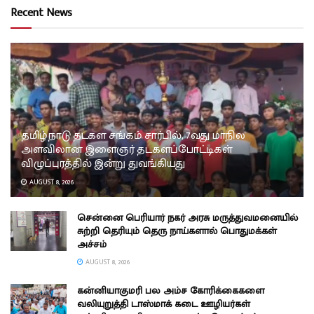
Recent News
தமிழ்நாடு தடகள சங்கம் சார்பில், 7வது மாநில
அளவிலான இளைஞர் தடகளப்போட்டிகள்
விழுப்புரத்தில் இன்று துவங்கியது
AUGUST 8, 2026
சென்னை பெரியார் நகர் அரசு மருத்துவமனையில்
சுற்றி தெரியும் தெரு நாய்களால் பொதுமக்கள்
அச்சம்
AUGUST 8, 2026
கன்னியாகுமரி பல அம்ச கோரிக்கைகளை
வலியுறுத்தி டாஸ்மாக் கடை ஊழியர்கள்