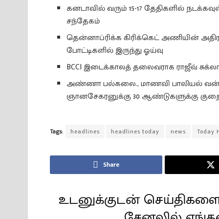
கனடாவில் வரும் 15-17 தேதிகளில் நடக்கவுள
சந்தேகம்
தென்னாப்ரிக்க கிரிக்கெட் அணியின் அதி
போட்டிகளில் இருந்து ஓய்வு
BCCI இடைக்காலத் தலைவராக ராஜீவ் சுக்ல
அண்ணா பல்கலை., மாணவி பாலியல் வன்க
ஞானசேகரனுக்கு 30 ஆண்டுகளுக்கு கு
Tags:
headlines
headlines today
news
Today 
Share
உடனுக்குடன் செய்திகளை
சேனலில் எங்க