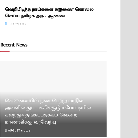
வெறிபிடித்த நாய்களை கருணை கொலை
செய்ய தமிழக அரசு ஆணை
JULY 29, 2025
Recent News
சென்னையில் நடைபெற்ற மாநில
அளவில் துப்பாக்கிச்சூடும் போட்டியில்
கலந்து4 தங்கப்பதக்கம் வென்ற
மாணவிக்கு வரவேற்பு
AUGUST 6, 2026