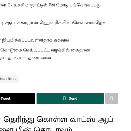
்ள G7 உச்சி மாநாட்டில் PM மோடி பங்கேற்கப்பது
ரடி ஆட்டக்காரரான ஹென்ரிச் கிளாசென் சர்வதேச
ா நியமிக்கப்படவுள்ளதாக தகவல்
ொடுமை செய்யப்பட்ட வழக்கில் கைதான
றையாத ஆயுள் தண்டனை
Headlines
Tweet
Send
 தெரிந்து கொள்ள வாட்ஸ் ஆப்
ளை பின் தொடரவும்.