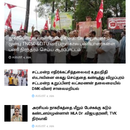
நுகர்பொருள் வாணிபக்கழக மண்டல அலுவலகம்
முன்பு TNCSC &CITU-னர் பருவகால பணியாளர்களை
பணி நிரந்தரம் செய்ய ஆர்ப்பாட்டம்
AUGUST 4, 2026
சட்டமன்ற எதிர்க்கட்சித்தலைவர் உதயநிதி
ஸ்டாலினை கைது செய்ததை கண்டித்து விழுப்புரம்
சட்டமன்ற உறுப்பினர் லட்சுமணன் தலைமையில்
DMK-வினர் சாலைமறியல்
AUGUST 4, 2026
அரசியல் நாகரிகத்தை மீறும் பேச்சுக்கு கடும்
கண்டனம்!முன்னாள் MLA Dr .விஜயதரணி, TVK
நிர்வாகி
AUGUST 4, 2026