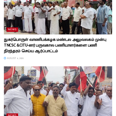
NEWS
நுகர்பொருள் வாணிபக்கழக மண்டல அலுவலகம் முன்பு
TNCSC &CITU-னர் பருவகால பணியாளர்களை பணி
நிரந்தரம் செய்ய ஆர்ப்பாட்டம்
AUGUST 4, 2026
NEWS