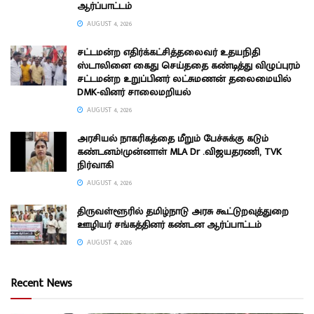
ஆர்ப்பாட்டம்
AUGUST 4, 2026
சட்டமன்ற எதிர்க்கட்சித்தலைவர் உதயநிதி
ஸ்டாலினை கைது செய்ததை கண்டித்து விழுப்புரம்
சட்டமன்ற உறுப்பினர் லட்சுமணன் தலைமையில்
DMK-வினர் சாலைமறியல்
AUGUST 4, 2026
அரசியல் நாகரிகத்தை மீறும் பேச்சுக்கு கடும்
கண்டனம்!முன்னாள் MLA Dr .விஜயதரணி, TVK
நிர்வாகி
AUGUST 4, 2026
திருவள்ளூரில் தமிழ்நாடு அரசு கூட்டுறவுத்துறை
ஊழியர் சங்கத்தினர் கண்டன ஆர்ப்பாட்டம்
AUGUST 4, 2026
Recent News