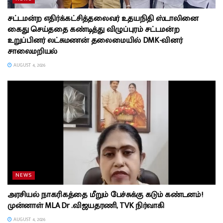
சட்டமன்ற எதிர்க்கட்சித்தலைவர் உதயநிதி ஸ்டாலினை
கைது செய்ததை கண்டித்து விழுப்புரம் சட்டமன்ற
உறுப்பினர் லட்சுமணன் தலைமையில் DMK-வினர்
சாலைமறியல்
AUGUST 4, 2026
NEWS
அரசியல் நாகரிகத்தை மீறும் பேச்சுக்கு கடும் கண்டனம்!
முன்னாள் MLA Dr .விஜயதரணி, TVK நிர்வாகி
AUGUST 4, 2026