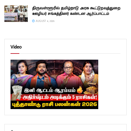
திருவள்ளூரில் தமிழ்நாடு அரசு கூட்டுறவுத்துறை
ஊழியர் சங்கத்தினர் கண்டன ஆர்ப்பாட்டம்
AUGUST 4, 2026
Video