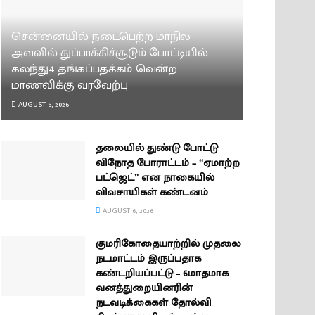
சென்னையில் நடைபெற்ற மாநில
அளவில் துப்பாக்கிச்சூடும் போட்டியில்
கலந்து4 தங்கப்பதக்கம் வென்ற
மாணவிக்கு வரவேற்பு
AUGUST 6, 2026
தலையில் துண்டு போட்டு
விநோத போராட்டம் – “ஏமாற்ற
பட்ஜெட்” என நாகையில்
விவசாயிகள் கண்டனம்
AUGUST 6, 2026
குமரிகோதையாற்றில் முதலை
நடமாட்டம் இருப்பதாக
கண்டறியப்பட்டு – 6மாதமாக
வனத்துறையினரின்
நடவடிக்கைகள் தோல்வி