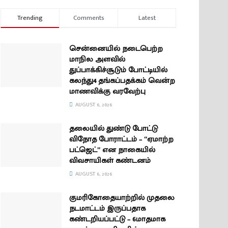
Trending
Comments
Latest
சென்னையில் நடைபெற்ற
மாநில அளவில்
துப்பாக்கிச்சூடும் போட்டியில்
கலந்து4 தங்கப்பதக்கம் வென்ற
மாணவிக்கு வரவேற்பு
AUGUST 6, 2026
தலையில் துண்டு போட்டு
விநோத போராட்டம் – “ஏமாற்ற
பட்ஜெட்” என நாகையில்
விவசாயிகள் கண்டனம்
AUGUST 6, 2026
குமரிகோதையாற்றில் முதலை
நடமாட்டம் இருப்பதாக
கண்டறியப்பட்டு – 6மாதமாக