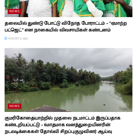
NEWS
தலையில் துண்டு போட்டு விநோத போராட்டம் – “ஏமாற்ற
பட்ஜெட்” என நாகையில் விவசாயிகள் கண்டனம்
AUGUST 6, 2026
NEWS
குமரிகோதையாற்றில் முதலை நடமாட்டம் இருப்பதாக
கண்டறியப்பட்டு – 6மாதமாக வனத்துறையினரின்
நடவடிக்கைகள் தோல்வி சிறப்புகுழுவினர் ஆய்வு