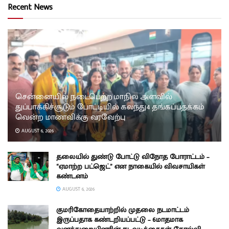
Recent News
சென்னையில் நடைபெற்ற மாநில அளவில்
துப்பாக்கிச்சூடும் போட்டியில் கலந்து4 தங்கப்பதக்கம்
வென்ற மாணவிக்கு வரவேற்பு
AUGUST 6, 2026
தலையில் துண்டு போட்டு விநோத போராட்டம் –
“ஏமாற்ற பட்ஜெட்” என நாகையில் விவசாயிகள்
கண்டனம்
AUGUST 6, 2026
குமரிகோதையாற்றில் முதலை நடமாட்டம்
இருப்பதாக கண்டறியப்பட்டு – 6மாதமாக