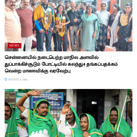
NEWS
சென்னையில் நடைபெற்ற மாநில அளவில்
துப்பாக்கிச்சூடும் போட்டியில் கலந்து4 தங்கப்பதக்கம்
வென்ற மாணவிக்கு வரவேற்பு
AUGUST 6, 2026