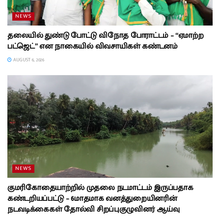
NEWS
தலையில் துண்டு போட்டு விநோத போராட்டம் – “ஏமாற்ற
பட்ஜெட்” என நாகையில் விவசாயிகள் கண்டனம்
AUGUST 6, 2026
NEWS
குமரிகோதையாற்றில் முதலை நடமாட்டம் இருப்பதாக
கண்டறியப்பட்டு – 6மாதமாக வனத்துறையினரின்
நடவடிக்கைகள் தோல்வி சிறப்புகுழுவினர் ஆய்வு