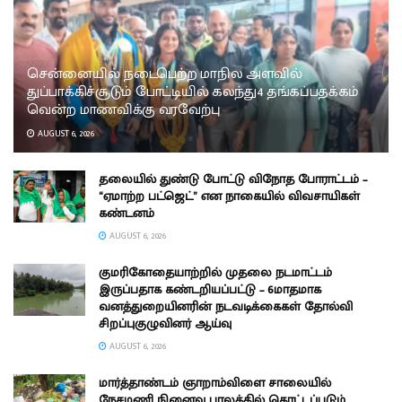
சென்னையில் நடைபெற்ற மாநில அளவில்
துப்பாக்கிச்சூடும் போட்டியில் கலந்து4 தங்கப்பதக்கம்
வென்ற மாணவிக்கு வரவேற்பு
AUGUST 6, 2026
தலையில் துண்டு போட்டு விநோத போராட்டம் –
“ஏமாற்ற பட்ஜெட்” என நாகையில் விவசாயிகள்
கண்டனம்
AUGUST 6, 2026
குமரிகோதையாற்றில் முதலை நடமாட்டம்
இருப்பதாக கண்டறியப்பட்டு – 6மாதமாக
வனத்துறையினரின் நடவடிக்கைகள் தோல்வி
சிறப்புகுழுவினர் ஆய்வு
AUGUST 6, 2026
மார்த்தாண்டம் ஞாறாம்விளை சாலையில்
நேசமணி நினைவு பாலத்தில் கொட்டப்படும்