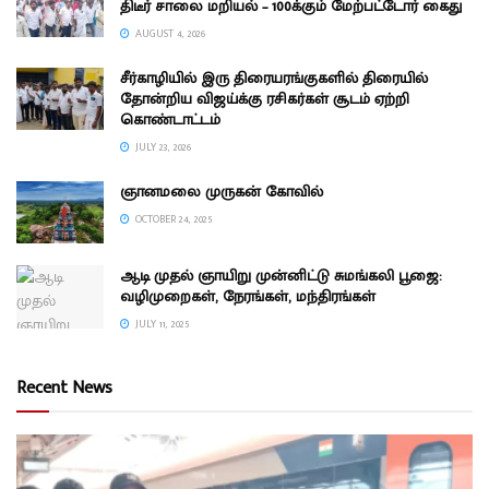
திடீர் சாலை மறியல் – 100க்கும் மேற்பட்டோர் கைது
AUGUST 4, 2026
சீர்காழியில் இரு திரையரங்குகளில் திரையில்
தோன்றிய விஜய்க்கு ரசிகர்கள் சூடம் ஏற்றி
கொண்டாட்டம்
JULY 23, 2026
ஞானமலை முருகன் கோவில்
OCTOBER 24, 2025
ஆடி முதல் ஞாயிறு முன்னிட்டு சுமங்கலி பூஜை:
வழிமுறைகள், நேரங்கள், மந்திரங்கள்
JULY 11, 2025
Recent News