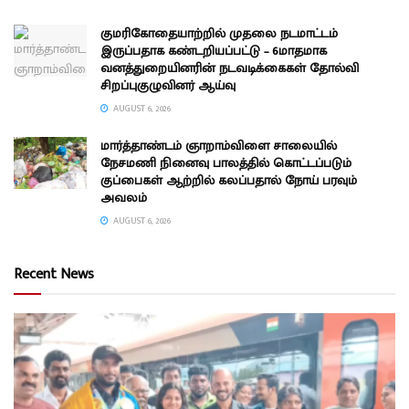
குமரிகோதையாற்றில் முதலை நடமாட்டம்
இருப்பதாக கண்டறியப்பட்டு – 6மாதமாக
வனத்துறையினரின் நடவடிக்கைகள் தோல்வி
சிறப்புகுழுவினர் ஆய்வு
AUGUST 6, 2026
மார்த்தாண்டம் ஞாறாம்விளை சாலையில்
நேசமணி நினைவு பாலத்தில் கொட்டப்படும்
குப்பைகள் ஆற்றில் கலப்பதால் நோய் பரவும்
அவலம்
AUGUST 6, 2026
Recent News