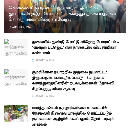
சென்னையில் நடைபெற்ற மாநில அளவில்
துப்பாக்கிச்சூடும் போட்டியில் கலந்து4 தங்கப்பதக்கம்
வென்ற மாணவிக்கு வரவேற்பு
AUGUST 6, 2026
தலையில் துண்டு போட்டு விநோத போராட்டம் –
“ஏமாற்ற பட்ஜெட்” என நாகையில் விவசாயிகள்
கண்டனம்
AUGUST 6, 2026
குமரிகோதையாற்றில் முதலை நடமாட்டம்
இருப்பதாக கண்டறியப்பட்டு – 6மாதமாக
வனத்துறையினரின் நடவடிக்கைகள் தோல்வி
சிறப்புகுழுவினர் ஆய்வு
AUGUST 6, 2026
மார்த்தாண்டம் ஞாறாம்விளை சாலையில்
நேசமணி நினைவு பாலத்தில் கொட்டப்படும்
குப்பைகள் ஆற்றில் கலப்பதால் நோய் பரவும்
அவலம்