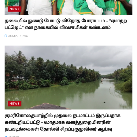
NEWS
தலையில் துண்டு போட்டு விநோத போராட்டம் – “ஏமாற்ற
பட்ஜெட்” என நாகையில் விவசாயிகள் கண்டனம்
AUGUST 6, 2026
NEWS
குமரிகோதையாற்றில் முதலை நடமாட்டம் இருப்பதாக
கண்டறியப்பட்டு – 6மாதமாக வனத்துறையினரின்
நடவடிக்கைகள் தோல்வி சிறப்புகுழுவினர் ஆய்வு