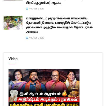
சிறப்புகுழுவினர் ஆய்வு
AUGUST 6, 2026
மார்த்தாண்டம் ஞாறாம்விளை சாலையில்
நேசமணி நினைவு பாலத்தில் கொட்டப்படும்
குப்பைகள் ஆற்றில் கலப்பதால் நோய் பரவும்
அவலம்
AUGUST 6, 2026
Video