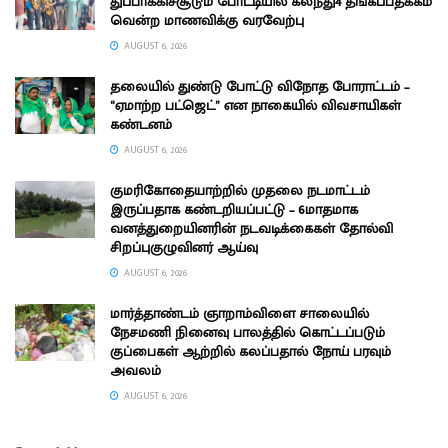
துப்பாக்கிச்சூடும் போட்டியில் கலந்து4 தங்கப்பதக்கம்
வென்ற மாணவிக்கு வரவேற்பு
AUGUST 6, 2026
தலையில் துண்டு போட்டு விநோத போராட்டம் –
“ஏமாற்ற பட்ஜெட்” என நாகையில் விவசாயிகள்
கண்டனம்
AUGUST 6, 2026
குமரிகோதையாற்றில் முதலை நடமாட்டம்
இருப்பதாக கண்டறியப்பட்டு – 6மாதமாக
வனத்துறையினரின் நடவடிக்கைகள் தோல்வி
சிறப்புகுழுவினர் ஆய்வு
AUGUST 6, 2026
மார்த்தாண்டம் ஞாறாம்விளை சாலையில்
நேசமணி நினைவு பாலத்தில் கொட்டப்படும்
குப்பைகள் ஆற்றில் கலப்பதால் நோய் பரவும்
அவலம்
AUGUST 6, 2026