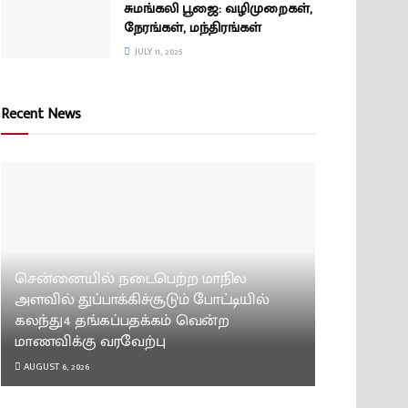
சுமங்கலி பூஜை: வழிமுறைகள்,
நேரங்கள், மந்திரங்கள்
JULY 11, 2025
Recent News
சென்னையில் நடைபெற்ற மாநில
அளவில் துப்பாக்கிச்சூடும் போட்டியில்
கலந்து4 தங்கப்பதக்கம் வென்ற
மாணவிக்கு வரவேற்பு
AUGUST 6, 2026