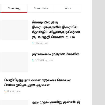
Trending
Comments
Latest
சீர்காழியில் இரு
திரையரங்குகளில் திரையில்
தோன்றிய விஜய்க்கு ரசிகர்கள்
சூடம் ஏற்றி கொண்டாட்டம்
JULY 23, 2026
ஞானமலை முருகன் கோவில்
OCTOBER 24, 2025
வெறிபிடித்த நாய்களை கருணை கொலை
செய்ய தமிழக அரசு ஆணை
JULY 29, 2025
ஆடி முதல் ஞாயிறு முன்னிட்டு