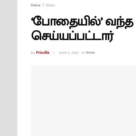
Home
News
‘போதையில்’ வந்த 
செய்யப்பட்டார்
by
Priscilla
June 5, 2025
in
News