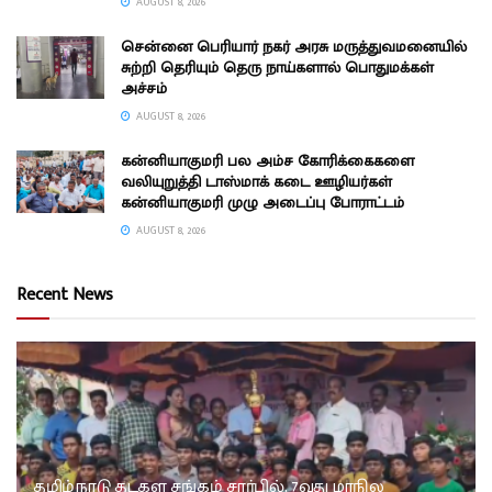
AUGUST 8, 2026
சென்னை பெரியார் நகர் அரசு மருத்துவமனையில்
சுற்றி தெரியும் தெரு நாய்களால் பொதுமக்கள்
அச்சம்
AUGUST 8, 2026
கன்னியாகுமரி பல அம்ச கோரிக்கைகளை
வலியுறுத்தி டாஸ்மாக் கடை ஊழியர்கள்
கன்னியாகுமரி முழு அடைப்பு போராட்டம்
AUGUST 8, 2026
Recent News
தமிழ்நாடு தடகள சங்கம் சார்பில், 7வது மாநில