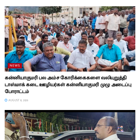
NEWS
கன்னியாகுமரி பல அம்ச கோரிக்கைகளை வலியுறுத்தி
டாஸ்மாக் கடை ஊழியர்கள் கன்னியாகுமரி முழு அடைப்பு
போராட்டம்
AUGUST 8, 2026