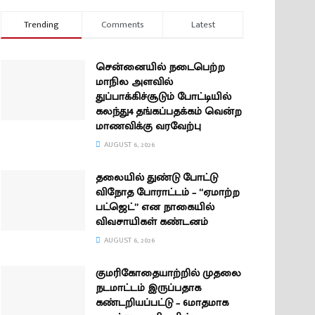
Trending
Comments
Latest
சென்னையில் நடைபெற்ற
மாநில அளவில்
துப்பாக்கிச்சூடும் போட்டியில்
கலந்து4 தங்கப்பதக்கம் வென்ற
மாணவிக்கு வரவேற்பு
AUGUST 6, 2026
தலையில் துண்டு போட்டு
விநோத போராட்டம் – “ஏமாற்ற
பட்ஜெட்” என நாகையில்
விவசாயிகள் கண்டனம்
AUGUST 6, 2026
குமரிகோதையாற்றில் முதலை
நடமாட்டம் இருப்பதாக
கண்டறியப்பட்டு – 6மாதமாக