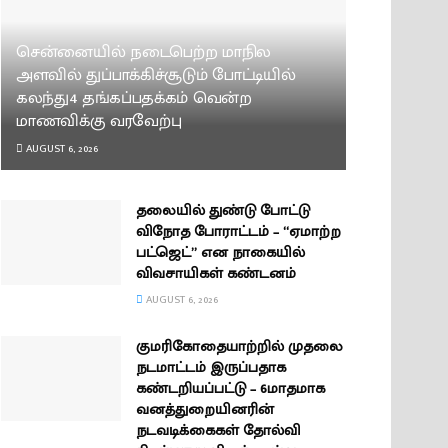
சென்னையில் நடைபெற்ற மாநில
அளவில் துப்பாக்கிச்சூடும் போட்டியில்
கலந்து4 தங்கப்பதக்கம் வென்ற
மாணவிக்கு வரவேற்பு
AUGUST 6, 2026
தலையில் துண்டு போட்டு
விநோத போராட்டம் – “ஏமாற்ற
பட்ஜெட்” என நாகையில்
விவசாயிகள் கண்டனம்
AUGUST 6, 2026
குமரிகோதையாற்றில் முதலை
நடமாட்டம் இருப்பதாக
கண்டறியப்பட்டு – 6மாதமாக
வனத்துறையினரின்
நடவடிக்கைகள் தோல்வி