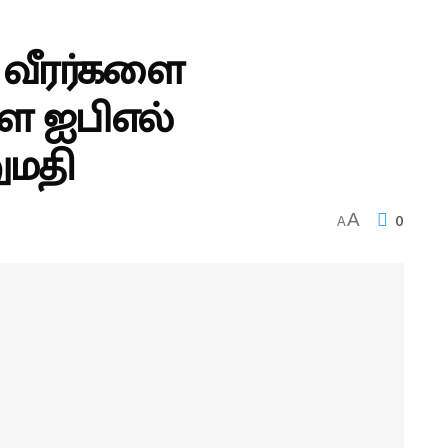
று வீரர்களை
 ஐபிஎல்
மதி
0
A
A