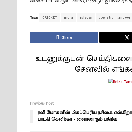
விளையாட விரும்பினால், மீண்டும் ஐபிஎல் ஏலத்
Tags:
CRICKET
india
ipl2025
operation sindoor
Share
உடனுக்குடன் செய்திகளை
சேனலில் எங்க
Previous Post
ரவி மோகனின் மிகப்பெரிய ரசிகை என்கிறார
பாடகி கெனிஷா – வைரலாகும் பகிர்வு!