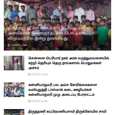
தமிழ்நாடு தடகள சங்கம் சார்பில், 7வது மாநில
அளவிலான இளைஞர் தடகளப்போட்டிகள்
விழுப்புரத்தில் இன்று துவங்கியது
AUGUST 8, 2026
சென்னை பெரியார் நகர் அரசு மருத்துவமனையில்
சுற்றி தெரியும் தெரு நாய்களால் பொதுமக்கள்
அச்சம்
AUGUST 8, 2026
கன்னியாகுமரி பல அம்ச கோரிக்கைகளை
வலியுறுத்தி டாஸ்மாக் கடை ஊழியர்கள்
கன்னியாகுமரி முழு அடைப்பு போராட்டம்
AUGUST 8, 2026
திருத்தணி சுப்பிரமணியசாமி திருக்கோயில் சாமி