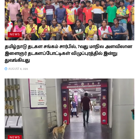
NEWS
தமிழ்நாடு தடகள சங்கம் சார்பில், 7வது மாநில அளவிலான
இளைஞர் தடகளப்போட்டிகள் விழுப்புரத்தில் இன்று
துவங்கியது
AUGUST 8, 2026
NEWS