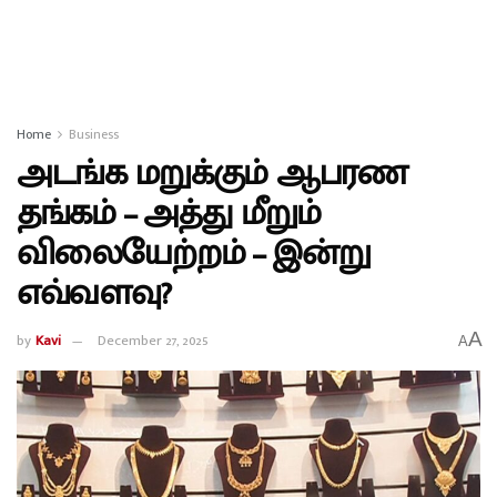
Home
Business
அடங்க மறுக்கும் ஆபரண
தங்கம் – அத்து மீறும்
விலையேற்றம் – இன்று
எவ்வளவு?
A
by
Kavi
December 27, 2025
A