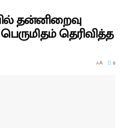
யில் தன்னிறைவு
 பெருமிதம் தெரிவித்த
0
A
A