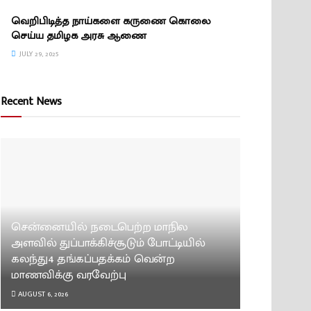
வெறிபிடித்த நாய்களை கருணை கொலை
செய்ய தமிழக அரசு ஆணை
JULY 29, 2025
Recent News
சென்னையில் நடைபெற்ற மாநில
அளவில் துப்பாக்கிச்சூடும் போட்டியில்
கலந்து4 தங்கப்பதக்கம் வென்ற
மாணவிக்கு வரவேற்பு
AUGUST 6, 2026