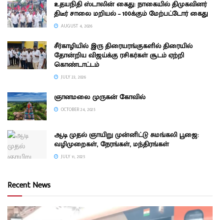
உதயநிதி ஸ்டாலின் கைது: நாகையில் திமுகவினர்
திடீர் சாலை மறியல் – 100க்கும் மேற்பட்டோர் கைது
AUGUST 4, 2026
சீர்காழியில் இரு திரையரங்குகளில் திரையில்
தோன்றிய விஜய்க்கு ரசிகர்கள் சூடம் ஏற்றி
கொண்டாட்டம்
JULY 23, 2026
ஞானமலை முருகன் கோவில்
OCTOBER 24, 2025
ஆடி முதல் ஞாயிறு முன்னிட்டு சுமங்கலி பூஜை:
வழிமுறைகள், நேரங்கள், மந்திரங்கள்
JULY 11, 2025
Recent News