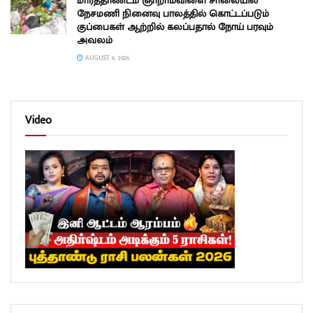
மார்த்தாண்டம் ஞாறாம்விளை சாலையில்
நேசமணி நினைவு பாலத்தில் கொட்டப்படும்
குப்பைகள் ஆற்றில் கலப்பதால் நோய் பரவும்
அவலம்
AUGUST 6, 2026
Video