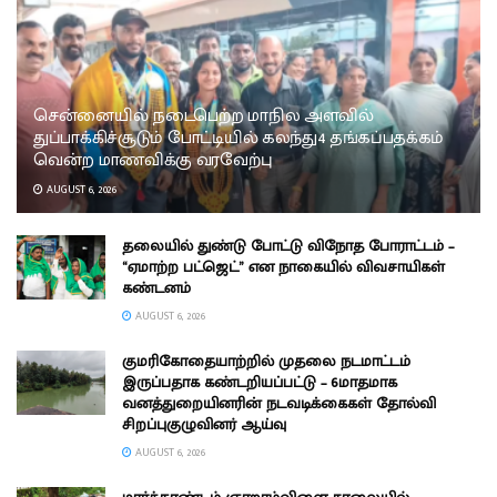
சென்னையில் நடைபெற்ற மாநில அளவில்
துப்பாக்கிச்சூடும் போட்டியில் கலந்து4 தங்கப்பதக்கம்
வென்ற மாணவிக்கு வரவேற்பு
AUGUST 6, 2026
தலையில் துண்டு போட்டு விநோத போராட்டம் –
“ஏமாற்ற பட்ஜெட்” என நாகையில் விவசாயிகள்
கண்டனம்
AUGUST 6, 2026
குமரிகோதையாற்றில் முதலை நடமாட்டம்
இருப்பதாக கண்டறியப்பட்டு – 6மாதமாக
வனத்துறையினரின் நடவடிக்கைகள் தோல்வி
சிறப்புகுழுவினர் ஆய்வு
AUGUST 6, 2026