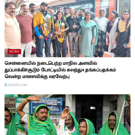
NEWS
சென்னையில் நடைபெற்ற மாநில அளவில்
துப்பாக்கிச்சூடும் போட்டியில் கலந்து4 தங்கப்பதக்கம்
வென்ற மாணவிக்கு வரவேற்பு
AUGUST 6, 2026