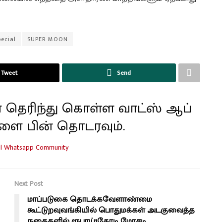
pecial
SUPER MOON
Tweet
Send
 தெரிந்து கொள்ள வாட்ஸ் ஆப்
ளை பின் தொடரவும்.
Next Post
மாப்படுகை தொடக்கவேளாண்மை
கூட்டுறவுவங்கியில் பொதுமக்கள் அடகுவைத்த
நகைகளில் ரூபாய்1கோடி மோசடி