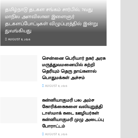
தமிழ்நாடு தடகள சங்கம் சார்பில், 7வது
மாநில அளவிலான இளைஞர்
தடகளப்போட்டிகள் விழுப்புரத்தில் இன்று
துவங்கியது
AUGUST 8, 2026
சென்னை பெரியார் நகர் அரசு
மருத்துவமனையில் சுற்றி
தெரியும் தெரு நாய்களால்
பொதுமக்கள் அச்சம்
AUGUST 8, 2026
கன்னியாகுமரி பல அம்ச
கோரிக்கைகளை வலியுறுத்தி
டாஸ்மாக் கடை ஊழியர்கள்
கன்னியாகுமரி முழு அடைப்பு
போராட்டம்
AUGUST 8, 2026