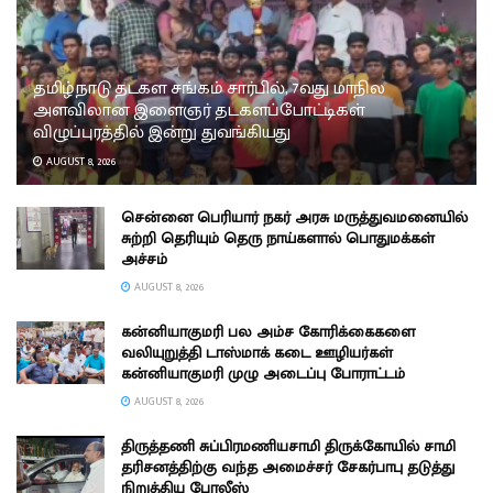
தமிழ்நாடு தடகள சங்கம் சார்பில், 7வது மாநில
அளவிலான இளைஞர் தடகளப்போட்டிகள்
விழுப்புரத்தில் இன்று துவங்கியது
AUGUST 8, 2026
சென்னை பெரியார் நகர் அரசு மருத்துவமனையில்
சுற்றி தெரியும் தெரு நாய்களால் பொதுமக்கள்
அச்சம்
AUGUST 8, 2026
கன்னியாகுமரி பல அம்ச கோரிக்கைகளை
வலியுறுத்தி டாஸ்மாக் கடை ஊழியர்கள்
கன்னியாகுமரி முழு அடைப்பு போராட்டம்
AUGUST 8, 2026
திருத்தணி சுப்பிரமணியசாமி திருக்கோயில் சாமி
தரிசனத்திற்கு வந்த அமைச்சர் சேகர்பாபு தடுத்து
நிறுத்திய போலீஸ்