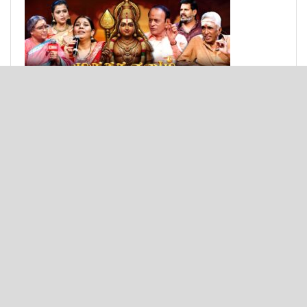
© 2025 - Bulit by
Texon Solutions
.
Important links
About
Privacy & Policy
Contact