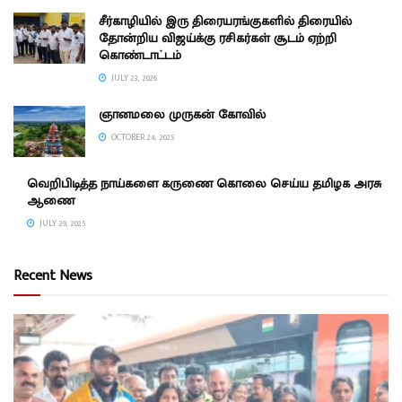
சீர்காழியில் இரு திரையரங்குகளில் திரையில்
தோன்றிய விஜய்க்கு ரசிகர்கள் சூடம் ஏற்றி
கொண்டாட்டம்
JULY 23, 2026
ஞானமலை முருகன் கோவில்
OCTOBER 24, 2025
வெறிபிடித்த நாய்களை கருணை கொலை செய்ய தமிழக அரசு
ஆணை
JULY 29, 2025
Recent News