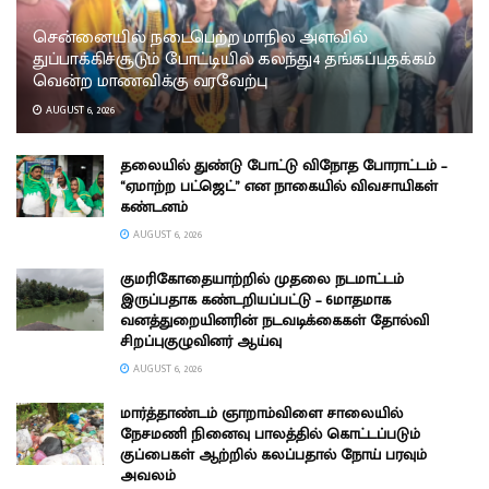
சென்னையில் நடைபெற்ற மாநில அளவில்
துப்பாக்கிச்சூடும் போட்டியில் கலந்து4 தங்கப்பதக்கம்
வென்ற மாணவிக்கு வரவேற்பு
AUGUST 6, 2026
தலையில் துண்டு போட்டு விநோத போராட்டம் –
“ஏமாற்ற பட்ஜெட்” என நாகையில் விவசாயிகள்
கண்டனம்
AUGUST 6, 2026
குமரிகோதையாற்றில் முதலை நடமாட்டம்
இருப்பதாக கண்டறியப்பட்டு – 6மாதமாக
வனத்துறையினரின் நடவடிக்கைகள் தோல்வி
சிறப்புகுழுவினர் ஆய்வு
AUGUST 6, 2026
மார்த்தாண்டம் ஞாறாம்விளை சாலையில்
நேசமணி நினைவு பாலத்தில் கொட்டப்படும்
குப்பைகள் ஆற்றில் கலப்பதால் நோய் பரவும்
அவலம்