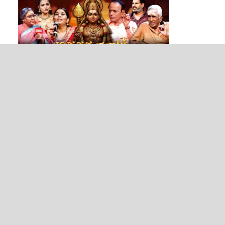
© 2025 - Bulit by
Texon Solutions
.
Important links
About
Privacy & Policy
Contact