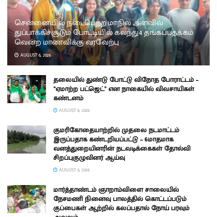
சென்னையில் நடைபெற்ற மாநில அளவில்
துப்பாக்கிச்சூடும் போட்டியில் கலந்து4 தங்கப்பதக்கம்
வென்ற மாணவிக்கு வரவேற்பு
AUGUST 6, 2026
தலையில் துண்டு போட்டு விநோத போராட்டம் –
“ஏமாற்ற பட்ஜெட்” என நாகையில் விவசாயிகள்
கண்டனம்
AUGUST 6, 2026
குமரிகோதையாற்றில் முதலை நடமாட்டம்
இருப்பதாக கண்டறியப்பட்டு – 6மாதமாக
வனத்துறையினரின் நடவடிக்கைகள் தோல்வி
சிறப்புகுழுவினர் ஆய்வு
AUGUST 6, 2026
மார்த்தாண்டம் ஞாறாம்விளை சாலையில்
நேசமணி நினைவு பாலத்தில் கொட்டப்படும்
குப்பைகள் ஆற்றில் கலப்பதால் நோய் பரவும்