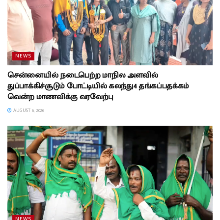
NEWS
சென்னையில் நடைபெற்ற மாநில அளவில்
துப்பாக்கிச்சூடும் போட்டியில் கலந்து4 தங்கப்பதக்கம்
வென்ற மாணவிக்கு வரவேற்பு
AUGUST 6, 2026
NEWS