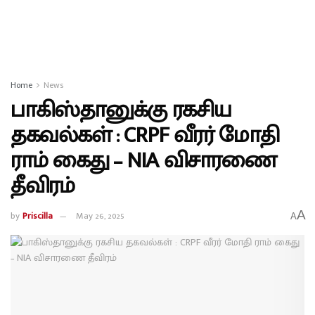
Home
News
பாகிஸ்தானுக்கு ரகசிய
தகவல்கள் : CRPF வீரர் மோதி
ராம் கைது – NIA விசாரணை
தீவிரம்
A
by
Priscilla
May 26, 2025
A