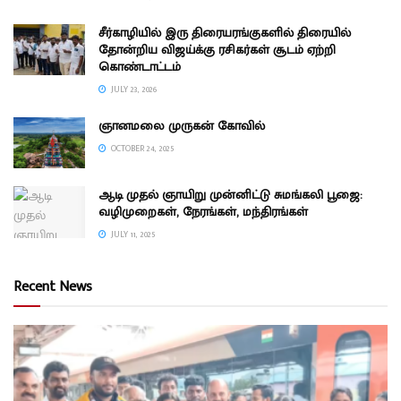
சீர்காழியில் இரு திரையரங்குகளில் திரையில்
தோன்றிய விஜய்க்கு ரசிகர்கள் சூடம் ஏற்றி
கொண்டாட்டம்
JULY 23, 2026
ஞானமலை முருகன் கோவில்
OCTOBER 24, 2025
ஆடி முதல் ஞாயிறு முன்னிட்டு சுமங்கலி பூஜை:
வழிமுறைகள், நேரங்கள், மந்திரங்கள்
JULY 11, 2025
Recent News