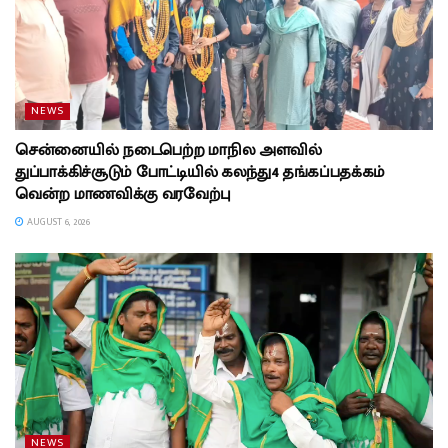
NEWS
சென்னையில் நடைபெற்ற மாநில அளவில்
துப்பாக்கிச்சூடும் போட்டியில் கலந்து4 தங்கப்பதக்கம்
வென்ற மாணவிக்கு வரவேற்பு
AUGUST 6, 2026
NEWS