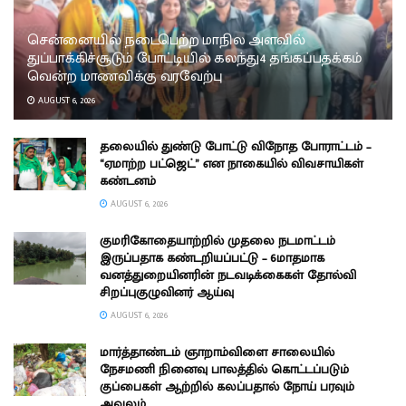
சென்னையில் நடைபெற்ற மாநில அளவில்
துப்பாக்கிச்சூடும் போட்டியில் கலந்து4 தங்கப்பதக்கம்
வென்ற மாணவிக்கு வரவேற்பு
AUGUST 6, 2026
தலையில் துண்டு போட்டு விநோத போராட்டம் –
“ஏமாற்ற பட்ஜெட்” என நாகையில் விவசாயிகள்
கண்டனம்
AUGUST 6, 2026
குமரிகோதையாற்றில் முதலை நடமாட்டம்
இருப்பதாக கண்டறியப்பட்டு – 6மாதமாக
வனத்துறையினரின் நடவடிக்கைகள் தோல்வி
சிறப்புகுழுவினர் ஆய்வு
AUGUST 6, 2026
மார்த்தாண்டம் ஞாறாம்விளை சாலையில்
நேசமணி நினைவு பாலத்தில் கொட்டப்படும்
குப்பைகள் ஆற்றில் கலப்பதால் நோய் பரவும்
அவலம்