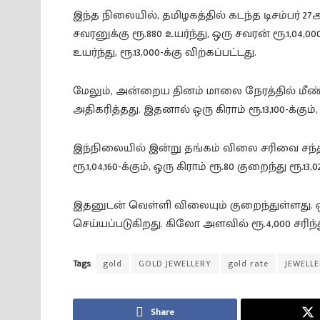
இந்த நிலையில், தமிழகத்தில் கடந்த டிசம்பர்
சவரனுக்கு ரூ.880 உயர்ந்து, ஒரு சவரன் ரூ.1,04,
உயர்ந்து, ரூ.13,000-க்கு விற்கப்பட்டது.
மேலும், அன்றைய தினம் மாலை நேரத்தில் மீண்ட
அதிகரித்தது. இதனால் ஒரு கிராம் ரூ.13,100-க்கும்
இந்நிலையில் இன்று தங்கம் விலை சரிவை சந்தித
ரூ.1,04,160-க்கும், ஒரு கிராம் ரூ.80 குறைந்து ரூ.
இதனுடன் வெள்ளி விலையும் குறைந்துள்ளது. ஒரு
செய்யப்படுகிறது. கிலோ அளவில் ரூ.4,000 சரிந்து
Tags:
gold
GOLD JEWELLERY
gold rate
JEWELL
Share