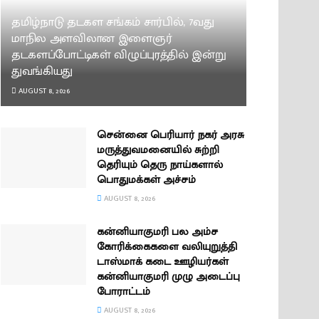
தமிழ்நாடு தடகள சங்கம் சார்பில், 7வது
மாநில அளவிலான இளைஞர்
தடகளப்போட்டிகள் விழுப்புரத்தில் இன்று
துவங்கியது
AUGUST 8, 2026
சென்னை பெரியார் நகர் அரசு
மருத்துவமனையில் சுற்றி
தெரியும் தெரு நாய்களால்
பொதுமக்கள் அச்சம்
AUGUST 8, 2026
கன்னியாகுமரி பல அம்ச
கோரிக்கைகளை வலியுறுத்தி
டாஸ்மாக் கடை ஊழியர்கள்
கன்னியாகுமரி முழு அடைப்பு
போராட்டம்
AUGUST 8, 2026