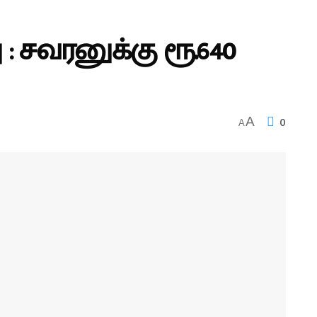
: சவரனுக்கு ரூ.640
0
A
A