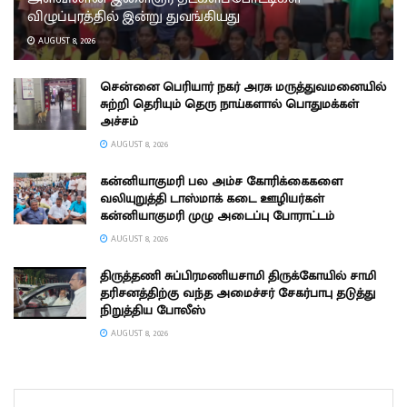
விழுப்புரத்தில் இன்று துவங்கியது
AUGUST 8, 2026
சென்னை பெரியார் நகர் அரசு மருத்துவமனையில்
சுற்றி தெரியும் தெரு நாய்களால் பொதுமக்கள்
அச்சம்
AUGUST 8, 2026
கன்னியாகுமரி பல அம்ச கோரிக்கைகளை
வலியுறுத்தி டாஸ்மாக் கடை ஊழியர்கள்
கன்னியாகுமரி முழு அடைப்பு போராட்டம்
AUGUST 8, 2026
திருத்தணி சுப்பிரமணியசாமி திருக்கோயில் சாமி
தரிசனத்திற்கு வந்த அமைச்சர் சேகர்பாபு தடுத்து
நிறுத்திய போலீஸ்
AUGUST 8, 2026