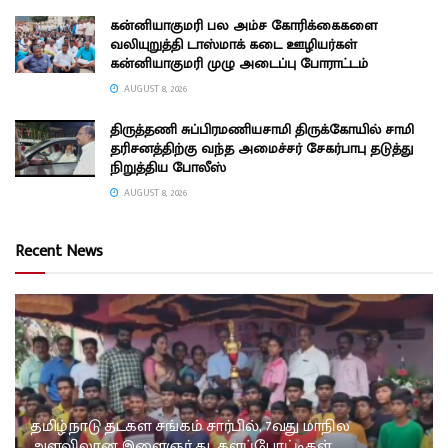
கன்னியாகுமரி பல அம்ச கோரிக்கைகளை
வலியுறுத்தி டாஸ்மாக் கடை ஊழியர்கள்
கன்னியாகுமரி முழு அடைப்பு போராட்டம்
AUGUST 8, 2026
திருத்தணி சுப்பிரமணியசாமி திருக்கோயில் சாமி
தரிசனத்திற்கு வந்த அமைச்சர் சேகர்பாபு தடுத்து
நிறுத்திய போலீஸ்
AUGUST 8, 2026
Recent News
தமிழ்நாடு தடகள சங்கம் சார்பில், 7வது மாநில
அளவிலான இளைஞர் தடகளப்போட்டிகள்