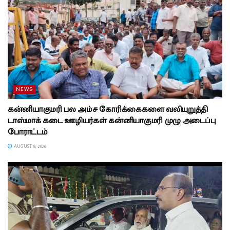
NEWS
கன்னியாகுமரி பல அம்ச கோரிக்கைகளை வலியுறுத்தி
டாஸ்மாக் கடை ஊழியர்கள் கன்னியாகுமரி முழு அடைப்பு
போராட்டம்
AUGUST 8, 2026