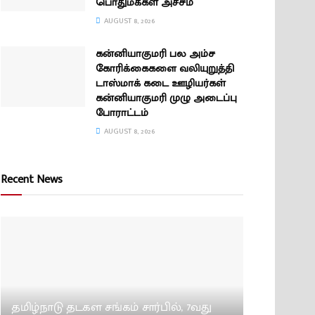
பொதுமக்கள் அச்சம்
AUGUST 8, 2026
கன்னியாகுமரி பல அம்ச
கோரிக்கைகளை வலியுறுத்தி
டாஸ்மாக் கடை ஊழியர்கள்
கன்னியாகுமரி முழு அடைப்பு
போராட்டம்
AUGUST 8, 2026
Recent News
தமிழ்நாடு தடகள சங்கம் சார்பில், 7வது