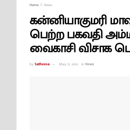
Home
News
கன்னியாகுமரி மாவட்
பெற்ற பகவதி அம்
வைகாசி விசாக பெ
by
Satheesa
May 31, 2025
in
News