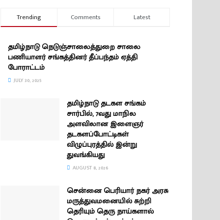
Trending
Comments
Latest
தமிழ்நாடு நெடுஞ்சாலைத்துறை சாலை
பணியாளர் சங்கத்தினர் தீப்பந்தம் ஏத்தி
போராட்டம்
JULY 30, 2025
தமிழ்நாடு தடகள சங்கம்
சார்பில், 7வது மாநில
அளவிலான இளைஞர்
தடகளப்போட்டிகள்
விழுப்புரத்தில் இன்று
துவங்கியது
AUGUST 8, 2026
சென்னை பெரியார் நகர் அரசு
மருத்துவமனையில் சுற்றி
தெரியும் தெரு நாய்களால்