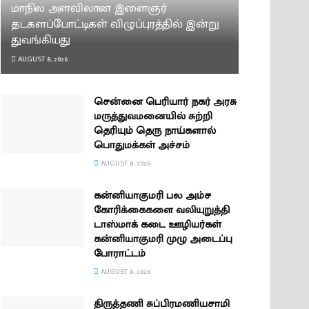
மாநில அளவிலான இளைஞர்
தடகளப்போட்டிகள் விழுப்புரத்தில் இன்று
துவங்கியது
AUGUST 8, 2026
சென்னை பெரியார் நகர் அரசு
மருத்துவமனையில் சுற்றி
தெரியும் தெரு நாய்களால்
பொதுமக்கள் அச்சம்
AUGUST 8, 2026
கன்னியாகுமரி பல அம்ச
கோரிக்கைகளை வலியுறுத்தி
டாஸ்மாக் கடை ஊழியர்கள்
கன்னியாகுமரி முழு அடைப்பு
போராட்டம்
AUGUST 8, 2026
திருத்தணி சுப்பிரமணியசாமி