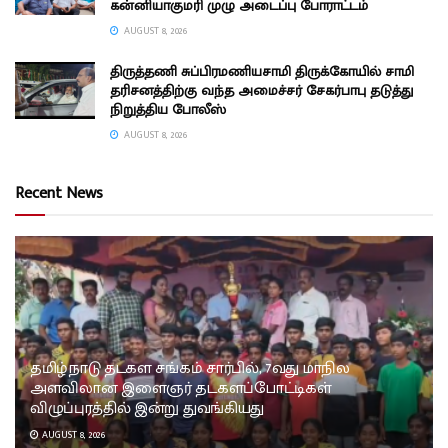
கன்னியாகுமரி முழு அடைப்பு போராட்டம்
AUGUST 8, 2026
திருத்தணி சுப்பிரமணியசாமி திருக்கோயில் சாமி
தரிசனத்திற்கு வந்த அமைச்சர் சேகர்பாபு தடுத்து
நிறுத்திய போலீஸ்
AUGUST 8, 2026
Recent News
தமிழ்நாடு தடகள சங்கம் சார்பில், 7வது மாநில
அளவிலான இளைஞர் தடகளப்போட்டிகள்
விழுப்புரத்தில் இன்று துவங்கியது
AUGUST 8, 2026