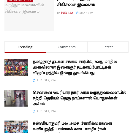
BREAKING NEWS
சிகிச்சை இலவசம்
BY
PRISCILLA
MAY 6, 2025
Trending
Comments
Latest
தமிழ்நாடு தடகள சங்கம் சார்பில், 7வது மாநில
அளவிலான இளைஞர் தடகளப்போட்டிகள்
விழுப்புரத்தில் இன்று துவங்கியது
AUGUST 8, 2026
சென்னை பெரியார் நகர் அரசு மருத்துவமனையில்
சுற்றி தெரியும் தெரு நாய்களால் பொதுமக்கள்
அச்சம்
AUGUST 8, 2026
கன்னியாகுமரி பல அம்ச கோரிக்கைகளை
வலியுறுத்தி டாஸ்மாக் கடை ஊழியர்கள்